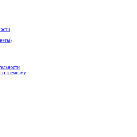
ности
оветы)
тельности
экстремизму