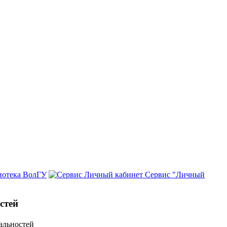
иотека ВолГУ
Сервис "Личный
стей
альностей