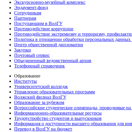
Экскурсионно-музейный комплекс
Эндаумент-фонд
Сотрудникам
Партнерам
Поступающим в ВолГУ
Противодействие коррупции
Противодействие экстремизму и терроризму, профилакти
Политика в отношении обработки персональных данных
Центр общественной дипломатии
Закупки
Почтовый сервис
Объединенный ведомственный архив
Телефонный справочник
Образование
Институты
Университетский колледж
Управление образовательных программ
Волжский филиал ВолГУ
Образование за рубежом
Всероссийские студенческие олимпиады, проводимые на
Информационно-образовательные ресурсы
Трудоустройство студентов и выпускников
Информация о доступности высшего образования для ин
Перевод в ВолГУ на бюджет