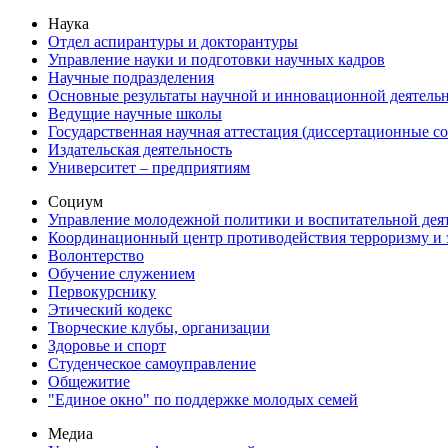
Наука
Отдел аспирантуры и докторантуры
Управление науки и подготовки научных кадров
Научные подразделения
Основные результаты научной и инновационной деятель
Ведущие научные школы
Государственная научная аттестация (диссертационные с
Издательская деятельность
Университет – предприятиям
Социум
Управление молодежной политики и воспитательной дея
Координационный центр противодействия терроризму и 
Волонтерство
Обучение служением
Первокурснику
Этический кодекс
Творческие клубы, организации
Здоровье и спорт
Студенческое самоуправление
Общежитие
"Единое окно" по поддержке молодых семей
Медиа