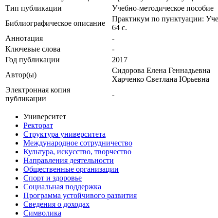
Тип публикации
Учебно-методическое пособие
Практикум по пунктуации: Учеб
Библиографическое описание
64 с.
Аннотация
-
Ключевые cлова
-
Год публикации
2017
Сидорова Елена Геннадьевна
Автор(ы)
Харченко Светлана Юрьевна
Электронная копия
-
публикации
Университет
Ректорат
Структура университета
Международное сотрудничество
Культура, искусство, творчество
Направления деятельности
Общественные организации
Спорт и здоровье
Социальная поддержка
Программа устойчивого развития
Сведения о доходах
Символика