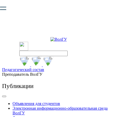
Ваш браузер устарел и не обеспечивает полноценную и
безопасную работу с сайтом. Пожалуйста
обновите браузер
,
чтобы улучшить взаимодействие с сайтом.
Педагогический состав
Преподаватель ВолГУ
Публикации
Объявления для студентов
Электронная информационно-образовательная среда
ВолГУ