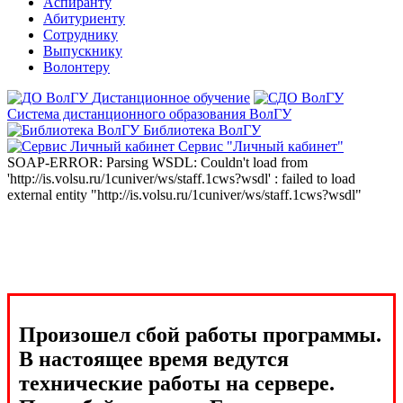
Аспиранту
Абитуриенту
Сотруднику
Выпускнику
Волонтеру
Дистанционное обучение
Система дистанционного образования ВолГУ
Библиотека ВолГУ
Сервис "Личный кабинет"
SOAP-ERROR: Parsing WSDL: Couldn't load from
'http://is.volsu.ru/1cuniver/ws/staff.1cws?wsdl' : failed to load
external entity "http://is.volsu.ru/1cuniver/ws/staff.1cws?wsdl"
Произошел сбой работы программы.
В настоящее время ведутся
технические работы на сервере.