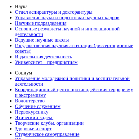
Наука
Отдел аспирантуры и докторантуры
Управление науки и подготовки научных кадров
Научные подразделения
Основные результаты научной и инновационной
деятельности
Ведущие научные школы
Государственная научная аттестация (диссертационные
советы)
Издательская деятельность
Университет – предприятиям
Социум
Управление молодежной политики и воспитательной
деятельности
Координационный центр противодействия терроризму
и экстремизму
Волонтерство
Обучение служением
Первокурснику
Этический кодекс
Творческие клубы, организации
Здоровье и спорт
Студенческое самоуправление