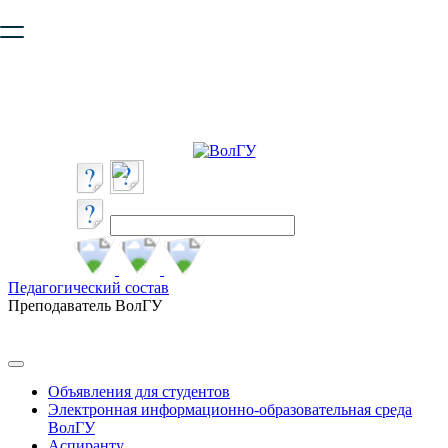
Ваш браузер устарел и не обеспечивает полноценную и
безопасную работу с сайтом. Пожалуйста
обновите браузер
,
чтобы улучшить взаимодействие с сайтом.
Педагогический состав
Преподаватель ВолГУ
Объявления для студентов
Электронная информационно-образовательная среда
ВолГУ
Аспиранту