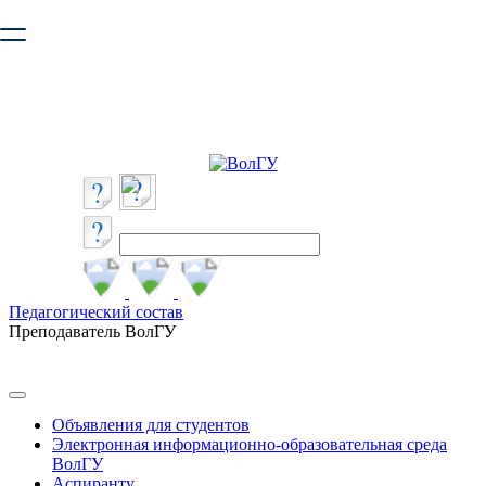
Ваш браузер устарел и не обеспечивает полноценную и
безопасную работу с сайтом. Пожалуйста
обновите браузер
,
чтобы улучшить взаимодействие с сайтом.
Педагогический состав
Преподаватель ВолГУ
Объявления для студентов
Электронная информационно-образовательная среда
ВолГУ
Аспиранту