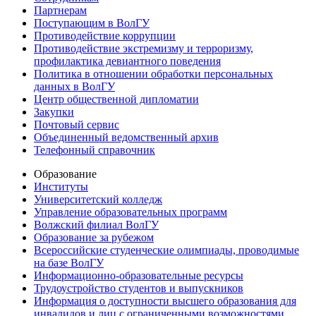
Партнерам
Поступающим в ВолГУ
Противодействие коррупции
Противодействие экстремизму и терроризму,
профилактика девиантного поведения
Политика в отношении обработки персональных
данных в ВолГУ
Центр общественной дипломатии
Закупки
Почтовый сервис
Объединенный ведомственный архив
Телефонный справочник
Образование
Институты
Университетский колледж
Управление образовательных программ
Волжский филиал ВолГУ
Образование за рубежом
Всероссийские студенческие олимпиады, проводимые
на базе ВолГУ
Информационно-образовательные ресурсы
Трудоустройство студентов и выпускников
Информация о доступности высшего образования для
инвалидов и лиц с ограниченными возможностями