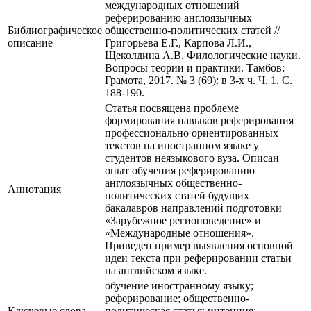
международных отношений
реферированию англоязычных
Библиографическое
общественно-политических статей //
описание
Григорьева Е.Г., Карпова Л.И.,
Щеколдина А.В. Филологические науки.
Вопросы теории и практики. Тамбов:
Грамота, 2017. № 3 (69): в 3-х ч. Ч. 1. С.
188-190.
Статья посвящена проблеме
формирования навыков реферирования
профессионально ориентированных
текстов на иностранном языке у
студентов неязыкового вуза. Описан
опыт обучения реферированию
англоязычных общественно-
Аннотация
политических статей будущих
бакалавров направлений подготовки
«Зарубежное регионоведение» и
«Международные отношения».
Приведен пример выявления основной
идеи текста при реферировании статьи
на английском языке.
обучение иностранному языку;
реферирование; общественно-
Ключевые cлова
политическая статья; интенция;