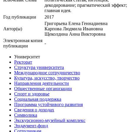
декодирование; прагматический эффект;
главная идея.
Год публикации
2017
Григорьева Елена Геннадиевна
Автор(ы)
Карпова Людмила Ивановна
Щеколдина Анна Викторовна
Электронная копия
-
публикации
Университет
Ректорат
Структура университета
Международное сотрудничество
Культура, искусство, творчество
Направления деятельности
Общественные организации
Спорт и здоровье
Социальная поддержка
Программа устойчивого развития
Сведения о доходах
Символика
Экскурсионно-музейный комплекс
Эндаумент-фонд
Сотрудникам