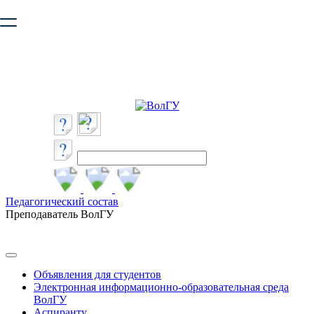
Ваш браузер устарел и не обеспечивает полноценную и
безопасную работу с сайтом. Пожалуйста
обновите браузер
,
чтобы улучшить взаимодействие с сайтом.
Педагогический состав
Преподаватель ВолГУ
Объявления для студентов
Электронная информационно-образовательная среда
ВолГУ
Аспиранту