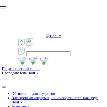
Ваш браузер устарел и не обеспечивает полноценную и
безопасную работу с сайтом. Пожалуйста
обновите браузер
,
чтобы улучшить взаимодействие с сайтом.
Педагогический состав
Преподаватель ВолГУ
Объявления для студентов
Электронная информационно-образовательная среда
ВолГУ
Аспиранту