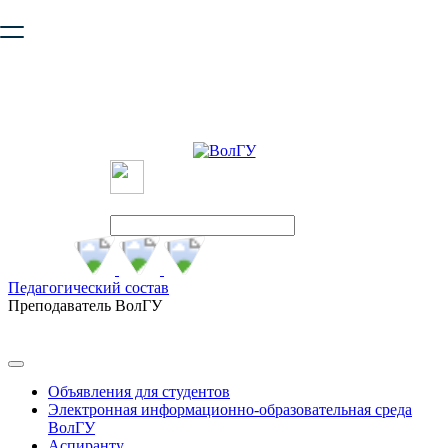
Ваш браузер устарел и не обеспечивает полноценную и
безопасную работу с сайтом. Пожалуйста
обновите браузер
,
чтобы улучшить взаимодействие с сайтом.
Педагогический состав
Преподаватель ВолГУ
Объявления для студентов
Электронная информационно-образовательная среда
ВолГУ
Аспиранту