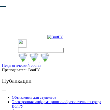
Ваш браузер устарел и не обеспечивает полноценную и
безопасную работу с сайтом. Пожалуйста
обновите браузер
,
чтобы улучшить взаимодействие с сайтом.
Педагогический состав
Преподаватель ВолГУ
Публикации
Объявления для студентов
Электронная информационно-образовательная среда
ВолГУ