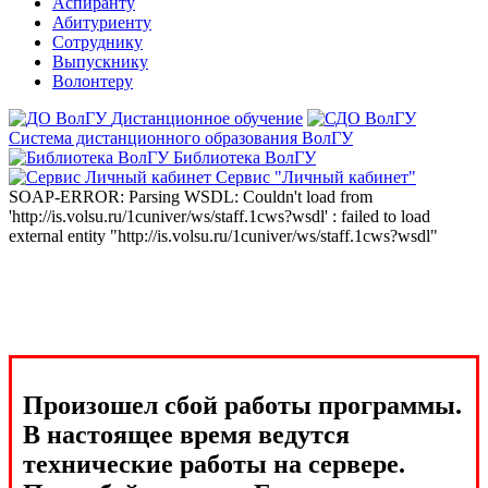
Аспиранту
Абитуриенту
Сотруднику
Выпускнику
Волонтеру
Дистанционное обучение
Система дистанционного образования ВолГУ
Библиотека ВолГУ
Сервис "Личный кабинет"
SOAP-ERROR: Parsing WSDL: Couldn't load from
'http://is.volsu.ru/1cuniver/ws/staff.1cws?wsdl' : failed to load
external entity "http://is.volsu.ru/1cuniver/ws/staff.1cws?wsdl"
Произошел сбой работы программы.
В настоящее время ведутся
технические работы на сервере.