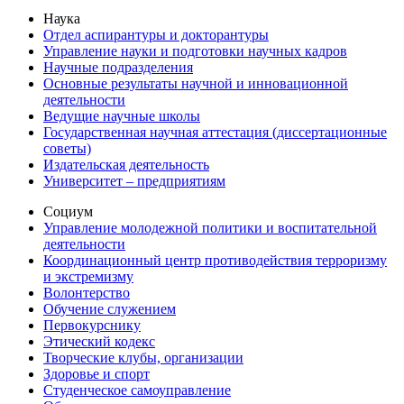
Наука
Отдел аспирантуры и докторантуры
Управление науки и подготовки научных кадров
Научные подразделения
Основные результаты научной и инновационной
деятельности
Ведущие научные школы
Государственная научная аттестация (диссертационные
советы)
Издательская деятельность
Университет – предприятиям
Социум
Управление молодежной политики и воспитательной
деятельности
Координационный центр противодействия терроризму
и экстремизму
Волонтерство
Обучение служением
Первокурснику
Этический кодекс
Творческие клубы, организации
Здоровье и спорт
Студенческое самоуправление