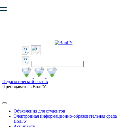
Ваш браузер устарел и не обеспечивает полноценную и
безопасную работу с сайтом. Пожалуйста
обновите браузер
,
чтобы улучшить взаимодействие с сайтом.
Педагогический состав
Преподаватель ВолГУ
Объявления для студентов
Электронная информационно-образовательная среда
ВолГУ
Аспиранту