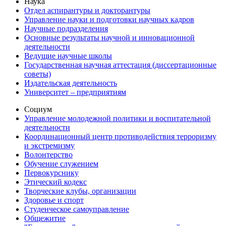
Наука
Отдел аспирантуры и докторантуры
Управление науки и подготовки научных кадров
Научные подразделения
Основные результаты научной и инновационной
деятельности
Ведущие научные школы
Государственная научная аттестация (диссертационные
советы)
Издательская деятельность
Университет – предприятиям
Социум
Управление молодежной политики и воспитательной
деятельности
Координационный центр противодействия терроризму
и экстремизму
Волонтерство
Обучение служением
Первокурснику
Этический кодекс
Творческие клубы, организации
Здоровье и спорт
Студенческое самоуправление
Общежитие