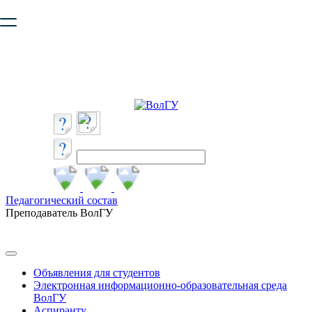
Ваш браузер устарел и не обеспечивает полноценную и
безопасную работу с сайтом. Пожалуйста
обновите браузер
,
чтобы улучшить взаимодействие с сайтом.
Педагогический состав
Преподаватель ВолГУ
Объявления для студентов
Электронная информационно-образовательная среда
ВолГУ
Аспиранту