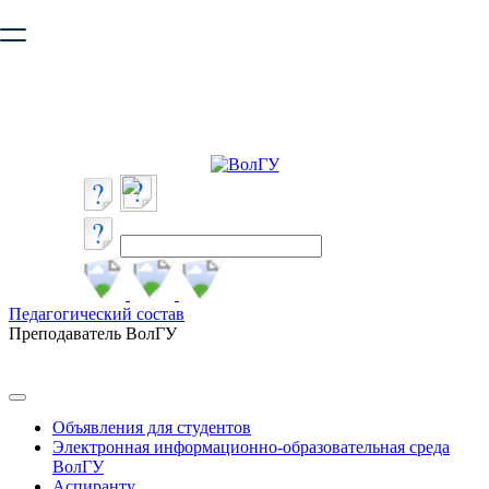
Ваш браузер устарел и не обеспечивает полноценную и
безопасную работу с сайтом. Пожалуйста
обновите браузер
,
чтобы улучшить взаимодействие с сайтом.
Педагогический состав
Преподаватель ВолГУ
Объявления для студентов
Электронная информационно-образовательная среда
ВолГУ
Аспиранту