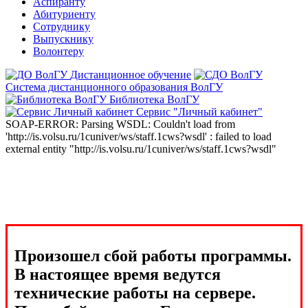
Аспиранту
Абитуриенту
Сотруднику
Выпускнику
Волонтеру
Дистанционное обучение
Система дистанционного образования ВолГУ
Библиотека ВолГУ
Сервис "Личный кабинет"
SOAP-ERROR: Parsing WSDL: Couldn't load from
'http://is.volsu.ru/1cuniver/ws/staff.1cws?wsdl' : failed to load
external entity "http://is.volsu.ru/1cuniver/ws/staff.1cws?wsdl"
Произошел сбой работы программы.
В настоящее время ведутся
технические работы на сервере.