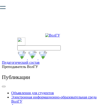
Ваш браузер устарел и не обеспечивает полноценную и
безопасную работу с сайтом. Пожалуйста
обновите браузер
,
чтобы улучшить взаимодействие с сайтом.
Педагогический состав
Преподаватель ВолГУ
Публикации
Объявления для студентов
Электронная информационно-образовательная среда
ВолГУ