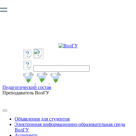
Ваш браузер устарел и не обеспечивает полноценную и
безопасную работу с сайтом. Пожалуйста
обновите браузер
,
чтобы улучшить взаимодействие с сайтом.
Педагогический состав
Преподаватель ВолГУ
Объявления для студентов
Электронная информационно-образовательная среда
ВолГУ
Аспиранту