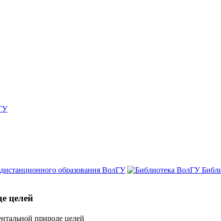
ГУ
 дистанционного образования ВолГУ
Библ
де целей
ентальной природе целей