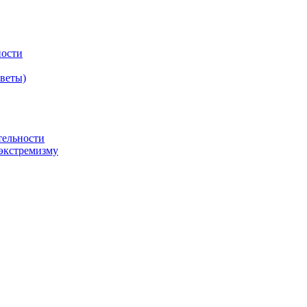
ности
оветы)
тельности
экстремизму