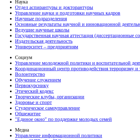
Наука
Отдел аспирантуры и докторантуры
Управление науки и подготовки научных кадров
Научные подразделения
Основные результаты научной и инновационной деятель
Ведущие научные школы
Государственная научная аттестация (диссертационные с
Издательская деятельность
Университет – предприятиям
Социум
Управление молодежной политики и воспитательной дея
Координационный центр противодействия терроризму и 
Волонтерство
Обучение служением
Первокурснику
Этический кодекс
Творческие клубы, организации
Здоровье и спорт
Студенческое самоуправление
Общежитие
"Единое окно" по поддержке молодых семей
Медиа
Управление информационной политики