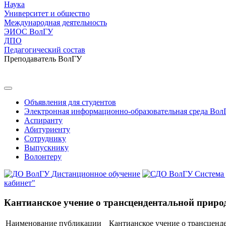
Наука
Университет и общество
Международная деятельность
ЭИОС ВолГУ
ДПО
Педагогический состав
Преподаватель ВолГУ
Объявления для студентов
Электронная информационно-образовательная среда Вол
Аспиранту
Абитуриенту
Сотруднику
Выпускнику
Волонтеру
Дистанционное обучение
Система
кабинет"
Кантианское учение о трансцендентальной приро
Наименование публикации
Кантианское учение о трансценд