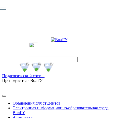
Ваш браузер устарел и не обеспечивает полноценную и
безопасную работу с сайтом. Пожалуйста
обновите браузер
,
чтобы улучшить взаимодействие с сайтом.
Педагогический состав
Преподаватель ВолГУ
Объявления для студентов
Электронная информационно-образовательная среда
ВолГУ
Аспиранту