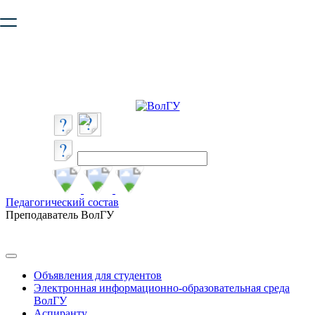
Ваш браузер устарел и не обеспечивает полноценную и
безопасную работу с сайтом. Пожалуйста
обновите браузер
,
чтобы улучшить взаимодействие с сайтом.
Педагогический состав
Преподаватель ВолГУ
Объявления для студентов
Электронная информационно-образовательная среда
ВолГУ
Аспиранту