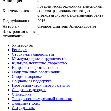
Аннотация
-
поведенческая экономика, пенсионная
Ключевые cлова
система, рациональное поведение,
страховая система, пожизненная рента
Год публикации
2016
Автор(ы)
Овчаров Дмитрий Александрович
Электронная копия
-
публикации
Университет
Ректорат
Структура университета
Международное сотрудничество
Культура, искусство, творчество
Направления деятельности
Общественные организации
Спорт и здоровье
Социальная поддержка
Программа устойчивого развития
Сведения о доходах
Символика
Экскурсионно-музейный комплекс
Эндаумент-фонд
Сотрудникам