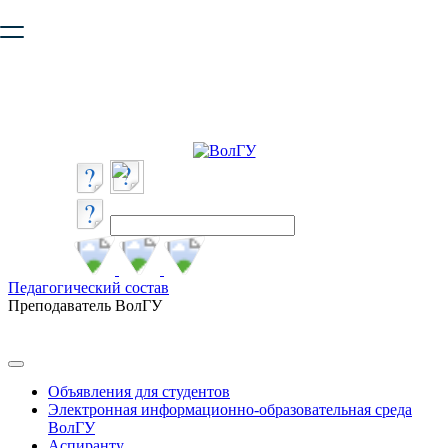
Ваш браузер устарел и не обеспечивает полноценную и
безопасную работу с сайтом. Пожалуйста
обновите браузер
,
чтобы улучшить взаимодействие с сайтом.
Педагогический состав
Преподаватель ВолГУ
Объявления для студентов
Электронная информационно-образовательная среда
ВолГУ
Аспиранту