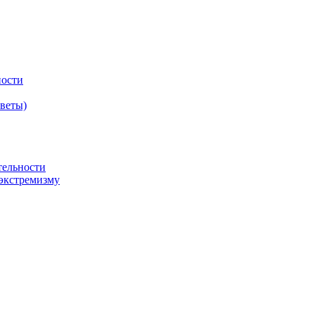
ности
оветы)
тельности
экстремизму