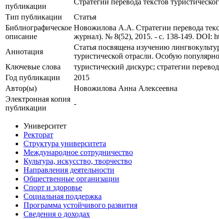
Стратегии перевода текстов туристического
публикации
Тип публикации
Статья
Библиографическое
Новожилова А.А. Стратегии перевода текс
описание
журнал). № 8(52), 2015. - c. 138-149. DOI: h
Статья посвящена изучению лингвокультуро
Аннотация
туристической отрасли. Особую популярно
Ключевые cлова
туристический дискурс; стратегии перевод
Год публикации
2015
Автор(ы)
Новожилова Анна Алексеевна
Электронная копия
-
публикации
Университет
Ректорат
Структура университета
Международное сотрудничество
Культура, искусство, творчество
Направления деятельности
Общественные организации
Спорт и здоровье
Социальная поддержка
Программа устойчивого развития
Сведения о доходах