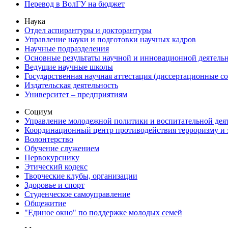
Перевод в ВолГУ на бюджет
Наука
Отдел аспирантуры и докторантуры
Управление науки и подготовки научных кадров
Научные подразделения
Основные результаты научной и инновационной деятель
Ведущие научные школы
Государственная научная аттестация (диссертационные с
Издательская деятельность
Университет – предприятиям
Социум
Управление молодежной политики и воспитательной дея
Координационный центр противодействия терроризму и 
Волонтерство
Обучение служением
Первокурснику
Этический кодекс
Творческие клубы, организации
Здоровье и спорт
Студенческое самоуправление
Общежитие
"Единое окно" по поддержке молодых семей