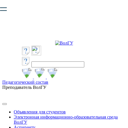
Ваш браузер устарел и не обеспечивает полноценную и
безопасную работу с сайтом. Пожалуйста
обновите браузер
,
чтобы улучшить взаимодействие с сайтом.
Педагогический состав
Преподаватель ВолГУ
Объявления для студентов
Электронная информационно-образовательная среда
ВолГУ
Аспиранту