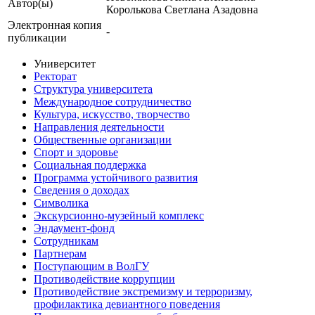
Автор(ы)
Королькова Светлана Азадовна
Электронная копия
-
публикации
Университет
Ректорат
Структура университета
Международное сотрудничество
Культура, искусство, творчество
Направления деятельности
Общественные организации
Спорт и здоровье
Социальная поддержка
Программа устойчивого развития
Сведения о доходах
Символика
Экскурсионно-музейный комплекс
Эндаумент-фонд
Сотрудникам
Партнерам
Поступающим в ВолГУ
Противодействие коррупции
Противодействие экстремизму и терроризму,
профилактика девиантного поведения