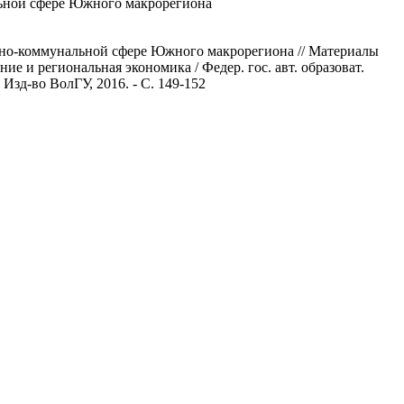
ьной сфере Южного макрорегиона
щно-коммунальной сфере Южного макрорегиона // Материалы
ение и региональная экономика / Федер. гос. авт. образоват.
: Изд-во ВолГУ, 2016. - С. 149-152