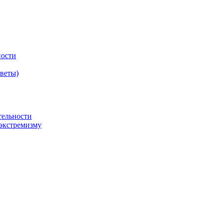
ности
оветы)
тельности
экстремизму