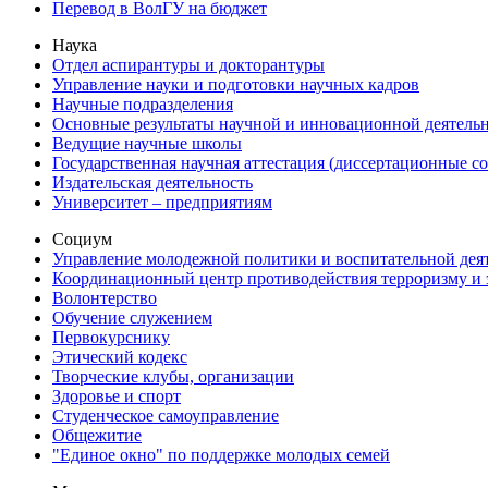
Перевод в ВолГУ на бюджет
Наука
Отдел аспирантуры и докторантуры
Управление науки и подготовки научных кадров
Научные подразделения
Основные результаты научной и инновационной деятель
Ведущие научные школы
Государственная научная аттестация (диссертационные с
Издательская деятельность
Университет – предприятиям
Социум
Управление молодежной политики и воспитательной дея
Координационный центр противодействия терроризму и 
Волонтерство
Обучение служением
Первокурснику
Этический кодекс
Творческие клубы, организации
Здоровье и спорт
Студенческое самоуправление
Общежитие
"Единое окно" по поддержке молодых семей