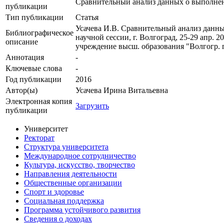
Сравнительный анализ данных о выполне
публикации
Тип публикации
Статья
Усачева И.В. Сравнительный анализ данн
Библиографическое
научной сессии, г. Волгоград, 25-29 апр. 2
описание
учреждение высш. образования "Волгогр. гос.
Аннотация
-
Ключевые cлова
-
Год публикации
2016
Автор(ы)
Усачева Ирина Витальевна
Электронная копия
Загрузить
публикации
Университет
Ректорат
Структура университета
Международное сотрудничество
Культура, искусство, творчество
Направления деятельности
Общественные организации
Спорт и здоровье
Социальная поддержка
Программа устойчивого развития
Сведения о доходах