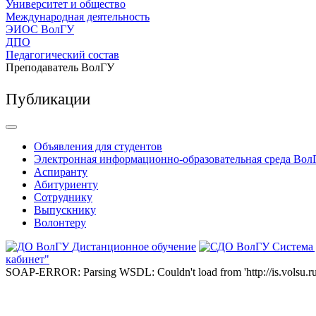
Университет и общество
Международная деятельность
ЭИОС ВолГУ
ДПО
Педагогический состав
Преподаватель ВолГУ
Публикации
Объявления для студентов
Электронная информационно-образовательная среда Вол
Аспиранту
Абитуриенту
Сотруднику
Выпускнику
Волонтеру
Дистанционное обучение
Система
кабинет"
SOAP-ERROR: Parsing WSDL: Couldn't load from 'http://is.volsu.ru/1cu