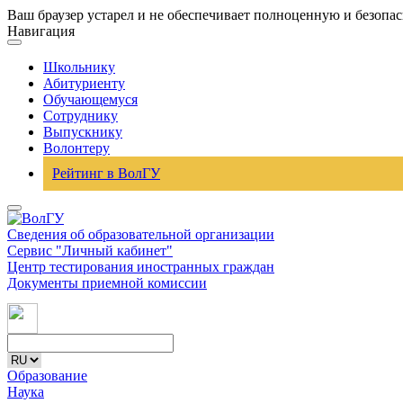
Ваш браузер устарел и не обеспечивает полноценную и безопа
Навигация
Школьнику
Абитуриенту
Обучающемуся
Сотруднику
Выпускнику
Волонтеру
Рейтинг в ВолГУ
Сведения об образовательной организации
Сервис "Личный кабинет"
Центр тестирования иностранных граждан
Документы приемной комиссии
Образование
Наука