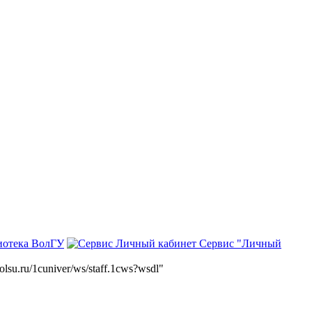
иотека ВолГУ
Сервис "Личный
volsu.ru/1cuniver/ws/staff.1cws?wsdl"