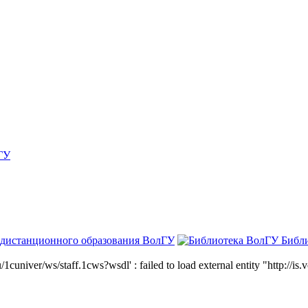
ГУ
 дистанционного образования ВолГУ
Библ
niver/ws/staff.1cws?wsdl' : failed to load external entity "http://is.