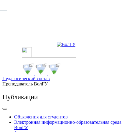
Ваш браузер устарел и не обеспечивает полноценную и
безопасную работу с сайтом. Пожалуйста
обновите браузер
,
чтобы улучшить взаимодействие с сайтом.
Педагогический состав
Преподаватель ВолГУ
Публикации
Объявления для студентов
Электронная информационно-образовательная среда
ВолГУ