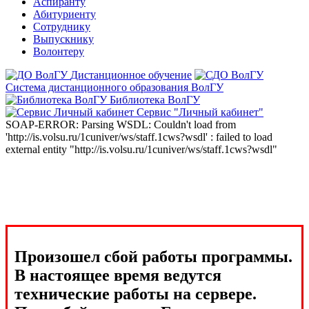
Аспиранту
Абитуриенту
Сотруднику
Выпускнику
Волонтеру
Дистанционное обучение
Система дистанционного образования ВолГУ
Библиотека ВолГУ
Сервис "Личный кабинет"
SOAP-ERROR: Parsing WSDL: Couldn't load from
'http://is.volsu.ru/1cuniver/ws/staff.1cws?wsdl' : failed to load
external entity "http://is.volsu.ru/1cuniver/ws/staff.1cws?wsdl"
Произошел сбой работы программы.
В настоящее время ведутся
технические работы на сервере.