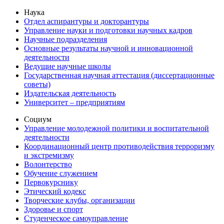
Наука
Отдел аспирантуры и докторантуры
Управление науки и подготовки научных кадров
Научные подразделения
Основные результаты научной и инновационной
деятельности
Ведущие научные школы
Государственная научная аттестация (диссертационные
советы)
Издательская деятельность
Университет – предприятиям
Социум
Управление молодежной политики и воспитательной
деятельности
Координационный центр противодействия терроризму
и экстремизму
Волонтерство
Обучение служением
Первокурснику
Этический кодекс
Творческие клубы, организации
Здоровье и спорт
Студенческое самоуправление