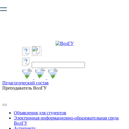
Ваш браузер устарел и не обеспечивает полноценную и
безопасную работу с сайтом. Пожалуйста
обновите браузер
,
чтобы улучшить взаимодействие с сайтом.
Педагогический состав
Преподаватель ВолГУ
Объявления для студентов
Электронная информационно-образовательная среда
ВолГУ
Аспиранту