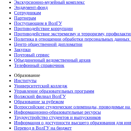
Экскурсионно-музейный комплекс
Эндаумент-фонд
Сотрудникам
Партнерам
Поступающим в ВолГУ
Противодействие коррупции
Противодействие экстремизму и терроризму, профилакти
Политика в отношении обработки персональных данных
Центр общественной дипломатии
Закупки
Почтовый сервис
Объединенный ведомственный архив
Телефонный справочник
Образование
Институты
Университетский колледж
Управление образовательных программ
Волжский филиал ВолГУ
Образование за рубежом
Всероссийские студенческие олимпиады, проводимые на
Информационно-образовательные ресурсы
Трудоустройство студентов и выпускников
Информация о доступности высшего образования для ин
Перевод в ВолГУ на бюджет