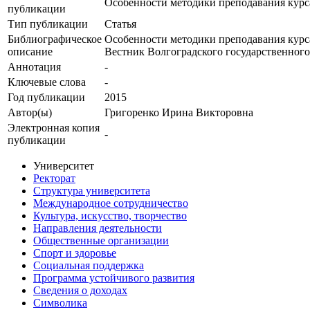
Особенности методики преподавания курс
публикации
Тип публикации
Статья
Библиографическое
Особенности методики преподавания курса
описание
Вестник Волгоградского государственного у
Аннотация
-
Ключевые cлова
-
Год публикации
2015
Автор(ы)
Григоренко Ирина Викторовна
Электронная копия
-
публикации
Университет
Ректорат
Структура университета
Международное сотрудничество
Культура, искусство, творчество
Направления деятельности
Общественные организации
Спорт и здоровье
Социальная поддержка
Программа устойчивого развития
Сведения о доходах
Символика