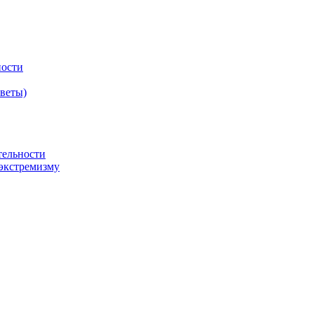
ности
оветы)
тельности
экстремизму