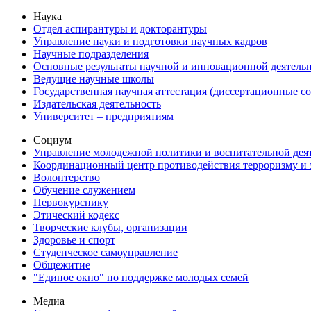
Наука
Отдел аспирантуры и докторантуры
Управление науки и подготовки научных кадров
Научные подразделения
Основные результаты научной и инновационной деятель
Ведущие научные школы
Государственная научная аттестация (диссертационные с
Издательская деятельность
Университет – предприятиям
Социум
Управление молодежной политики и воспитательной дея
Координационный центр противодействия терроризму и 
Волонтерство
Обучение служением
Первокурснику
Этический кодекс
Творческие клубы, организации
Здоровье и спорт
Студенческое самоуправление
Общежитие
"Единое окно" по поддержке молодых семей
Медиа