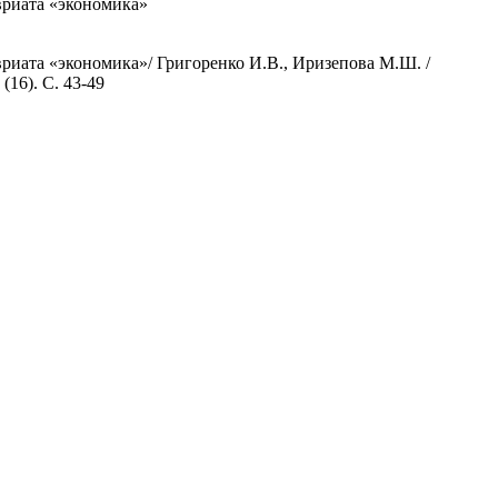
вриата «экономика»
риата «экономика»/ Григоренко И.В., Иризепова М.Ш. /
16). С. 43-49