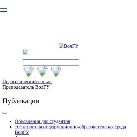
Ваш браузер устарел и не обеспечивает полноценную и
безопасную работу с сайтом. Пожалуйста
обновите браузер
,
чтобы улучшить взаимодействие с сайтом.
Педагогический состав
Преподаватель ВолГУ
Публикации
Объявления для студентов
Электронная информационно-образовательная среда
ВолГУ