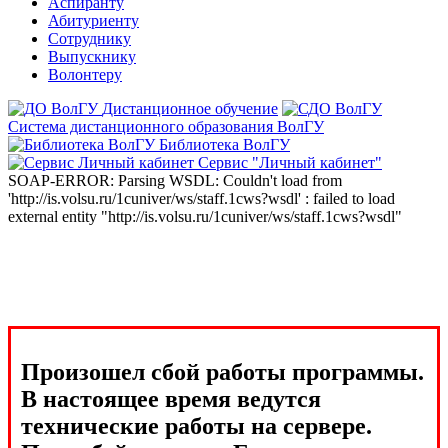
Аспиранту
Абитуриенту
Сотруднику
Выпускнику
Волонтеру
Дистанционное обучение
Система дистанционного образования ВолГУ
Библиотека ВолГУ
Сервис "Личный кабинет"
SOAP-ERROR: Parsing WSDL: Couldn't load from
'http://is.volsu.ru/1cuniver/ws/staff.1cws?wsdl' : failed to load
external entity "http://is.volsu.ru/1cuniver/ws/staff.1cws?wsdl"
Произошел сбой работы программы.
В настоящее время ведутся
технические работы на сервере.