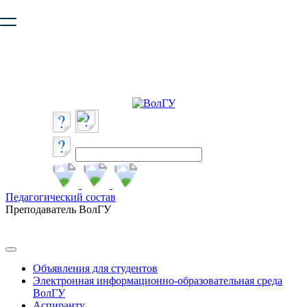
Ваш браузер устарел и не обеспечивает полноценную и
безопасную работу с сайтом. Пожалуйста
обновите браузер
,
чтобы улучшить взаимодействие с сайтом.
Педагогический состав
Преподаватель ВолГУ
Объявления для студентов
Электронная информационно-образовательная среда
ВолГУ
Аспиранту