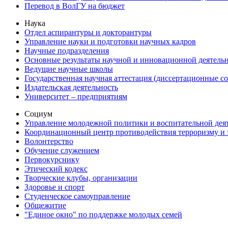
Перевод в ВолГУ на бюджет
Наука
Отдел аспирантуры и докторантуры
Управление науки и подготовки научных кадров
Научные подразделения
Основные результаты научной и инновационной деятель
Ведущие научные школы
Государственная научная аттестация (диссертационные с
Издательская деятельность
Университет – предприятиям
Социум
Управление молодежной политики и воспитательной дея
Координационный центр противодействия терроризму и 
Волонтерство
Обучение служением
Первокурснику
Этический кодекс
Творческие клубы, организации
Здоровье и спорт
Студенческое самоуправление
Общежитие
"Единое окно" по поддержке молодых семей