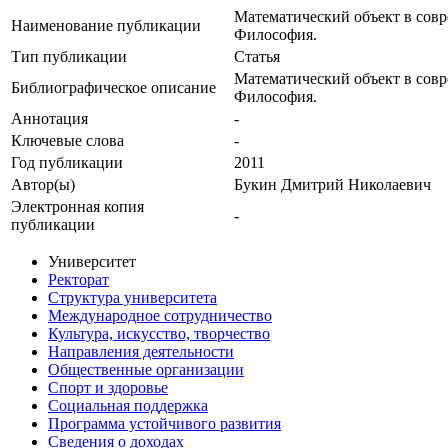
Математический объект в совре
Наименование публикации
Философия.
Тип публикации
Статья
Математический объект в совре
Библиографическое описание
Философия.
Аннотация
-
Ключевые cлова
-
Год публикации
2011
Автор(ы)
Букин Дмитрий Николаевич
Электронная копия
-
публикации
Университет
Ректорат
Структура университета
Международное сотрудничество
Культура, искусство, творчество
Направления деятельности
Общественные организации
Спорт и здоровье
Социальная поддержка
Программа устойчивого развития
Сведения о доходах