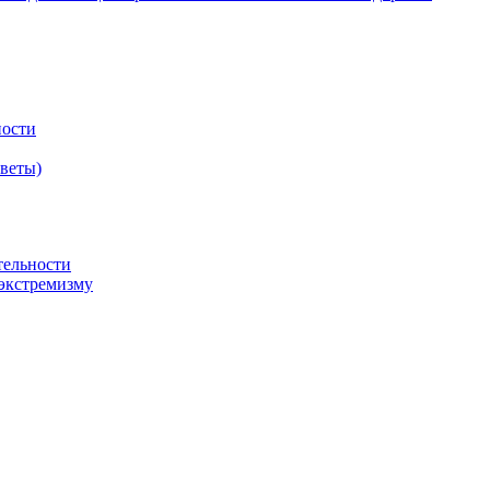
ности
оветы)
тельности
экстремизму