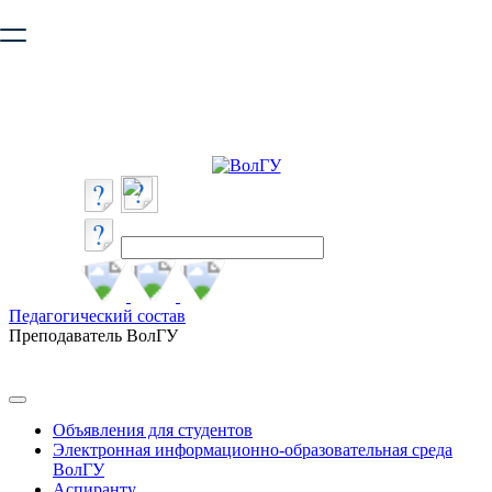
Ваш браузер устарел и не обеспечивает полноценную и
безопасную работу с сайтом. Пожалуйста
обновите браузер
,
чтобы улучшить взаимодействие с сайтом.
Педагогический состав
Преподаватель ВолГУ
Объявления для студентов
Электронная информационно-образовательная среда
ВолГУ
Аспиранту