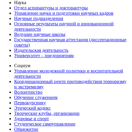
Наука
Отдел аспирантуры и докторантуры
Управление науки и подготовки научных кадров
Научные подразделения
Основные результаты научной и инновационной
деятельности
Ведущие научные школы
Государственная научная аттестация (диссертационные
советы)
Издательская деятельность
Университет – предприятиям
Социум
Управление молодежной политики и воспитательной
деятельности
Координационный центр противодействия терроризму
и экстремизму
Волонтерство
Обучение служением
Первокурснику
Этический кодекс
Творческие клубы, организации
Здоровье и спорт
Студенческое самоуправление
Общежитие