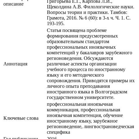
Григорьева Е.Г., Карпова Л.И.,
описание
Щеколдина А.В. Филологические науки.
Вопросы теории и практики. Тамбов:
Грамота, 2016. № 6 (60): в 3-х ч. Ч. 1. С.
193-195.
Статья посвящена проблеме
формирования предусмотренных
образовательным стандартом
профессиональных иноязычных
компетенций у бакалавров зарубежного
регионоведения. Обсуждаются
Аннотация
различные аспекты организации
учебного процесса по иностранному
языку и его методического
сопровождения. Приводятся примеры их
личного опыта преподавания
иностранного языка в Волгоградском
государственном университете.
профессиональная иноязычная
коммуникация, профессиональная
иноязычная компетенция, обучение
Ключевые cлова
иностранному языку, зарубежное
регионоведение, лингвострановедческая
специфика
Год публикации
2016