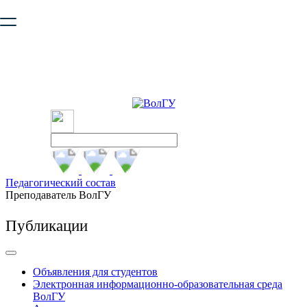
Ваш браузер устарел и не обеспечивает полноценную и
безопасную работу с сайтом. Пожалуйста
обновите браузер
,
чтобы улучшить взаимодействие с сайтом.
Педагогический состав
Преподаватель ВолГУ
Публикации
Объявления для студентов
Электронная информационно-образовательная среда
ВолГУ