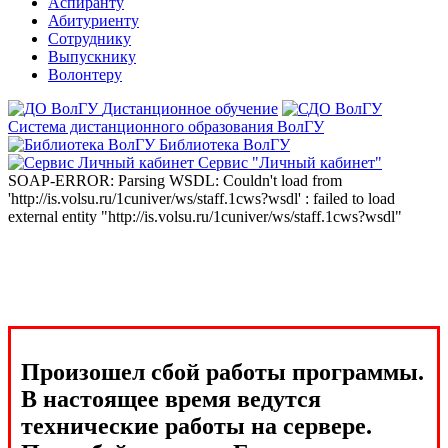
Аспиранту
Абитуриенту
Сотруднику
Выпускнику
Волонтеру
Дистанционное обучение
Система дистанционного образования ВолГУ
Библиотека ВолГУ
Сервис "Личный кабинет"
SOAP-ERROR: Parsing WSDL: Couldn't load from
'http://is.volsu.ru/1cuniver/ws/staff.1cws?wsdl' : failed to load
external entity "http://is.volsu.ru/1cuniver/ws/staff.1cws?wsdl"
Произошел сбой работы программы.
В настоящее время ведутся
технические работы на сервере.