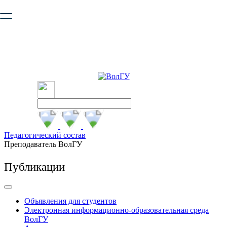
Ваш браузер устарел и не обеспечивает полноценную и
безопасную работу с сайтом. Пожалуйста
обновите браузер
,
чтобы улучшить взаимодействие с сайтом.
Педагогический состав
Преподаватель ВолГУ
Публикации
Объявления для студентов
Электронная информационно-образовательная среда
ВолГУ