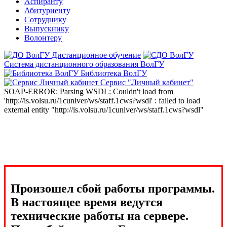
Аспиранту
Абитуриенту
Сотруднику
Выпускнику
Волонтеру
Дистанционное обучение
Система дистанционного образования ВолГУ
Библиотека ВолГУ
Сервис "Личный кабинет"
SOAP-ERROR: Parsing WSDL: Couldn't load from
'http://is.volsu.ru/1cuniver/ws/staff.1cws?wsdl' : failed to load
external entity "http://is.volsu.ru/1cuniver/ws/staff.1cws?wsdl"
Произошел сбой работы программы.
В настоящее время ведутся
технические работы на сервере.