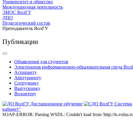
Университет и общество
Международная деятельность
ЭИОС ВолГУ
ДПО
Педагогический состав
Преподаватель ВолГУ
Публикации
Объявления для студентов
Электронная информационно-образовательная среда Вол
Аспиранту
Абитуриенту
Сотруднику
Выпускнику
Волонтеру
Дистанционное обучение
Система
кабинет"
SOAP-ERROR: Parsing WSDL: Couldn't load from 'http://is.volsu.ru/1cu