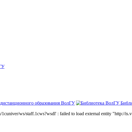
ГУ
 дистанционного образования ВолГУ
Библ
niver/ws/staff.1cws?wsdl' : failed to load external entity "http://is.