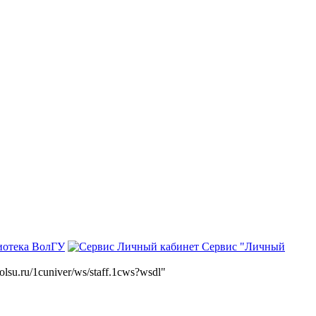
иотека ВолГУ
Сервис "Личный
volsu.ru/1cuniver/ws/staff.1cws?wsdl"