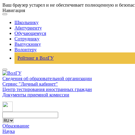
Ваш браузер устарел и не обеспечивает полноценную и безопа
Навигация
Школьнику
Абитуриенту
Обучающемуся
Сотруднику
Выпускнику
Волонтеру
Рейтинг в ВолГУ
Сведения об образовательной организации
Сервис "Личный кабинет"
Центр тестирования иностранных граждан
Документы приемной комиссии
Образование
Наука