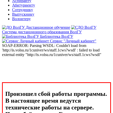
Аспиранту
Абитуриенту
Сотруднику
Выпускнику
Волонтеру
Дистанционное обучение
Система дистанционного образования ВолГУ
Библиотека ВолГУ
Сервис "Личный кабинет"
SOAP-ERROR: Parsing WSDL: Couldn't load from
'http://is.volsu.ru/1cuniver/ws/staff.1cws?wsdl' : failed to load
external entity "http://is.volsu.ru/1cuniver/ws/staff.1cws?wsdl"
Произошел сбой работы программы.
В настоящее время ведутся
технические работы на сервере.