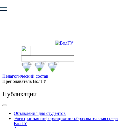
Ваш браузер устарел и не обеспечивает полноценную и
безопасную работу с сайтом. Пожалуйста
обновите браузер
,
чтобы улучшить взаимодействие с сайтом.
Педагогический состав
Преподаватель ВолГУ
Публикации
Объявления для студентов
Электронная информационно-образовательная среда
ВолГУ