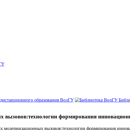
ГУ
 дистанционного образования ВолГУ
Библ
ых вызовов:технологии формирования инновацион
ных модернизационных вызовов:технологии формирования инно