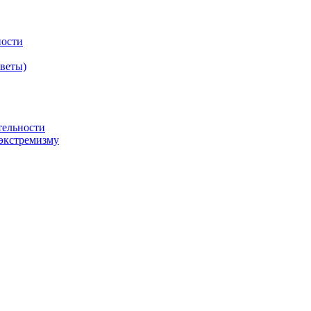
ности
оветы)
тельности
экстремизму