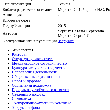
Тип публикации
Тезисы
Библиографическое описание
Морозов С.И., Черных Н.С. Р
Аннотация
-
Ключевые cлова
-
Год публикации
2015
Черных Наталья Сергеевна
Автор(ы)
Морозов Сергей Иванович
Электронная копия публикации
Загрузить
Университет
Ректорат
Структура университета
Международное сотрудничество
Культура, искусство, творчество
Направления деятельности
Общественные организации
Спорт и здоровье
Социальная поддержка
Программа устойчивого развития
Сведения о доходах
Символика
Экскурсионно-музейный комплекс
Эндаумент-фонд