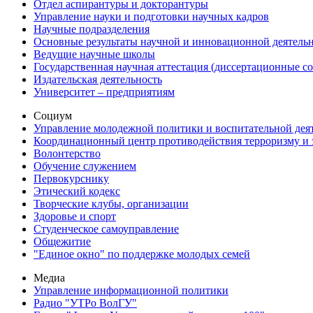
Отдел аспирантуры и докторантуры
Управление науки и подготовки научных кадров
Научные подразделения
Основные результаты научной и инновационной деятель
Ведущие научные школы
Государственная научная аттестация (диссертационные с
Издательская деятельность
Университет – предприятиям
Социум
Управление молодежной политики и воспитательной дея
Координационный центр противодействия терроризму и 
Волонтерство
Обучение служением
Первокурснику
Этический кодекс
Творческие клубы, организации
Здоровье и спорт
Студенческое самоуправление
Общежитие
"Единое окно" по поддержке молодых семей
Медиа
Управление информационной политики
Радио "УТРо ВолГУ"