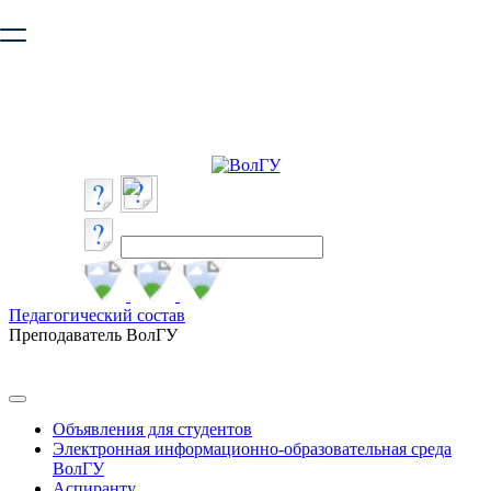
Ваш браузер устарел и не обеспечивает полноценную и
безопасную работу с сайтом. Пожалуйста
обновите браузер
,
чтобы улучшить взаимодействие с сайтом.
Педагогический состав
Преподаватель ВолГУ
Объявления для студентов
Электронная информационно-образовательная среда
ВолГУ
Аспиранту