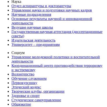
Наука
Отдел аспирантуры и докторантуры
Управление науки и подготовки научных кадров
Научные подразделения
Основные результаты научной и инновационной
деятельности
Ведущие научные школы
Государственная научная аттестация (диссертационные
советы)
Издательская деятельность
Университет – предприятиям
Социум
Управление молодежной политики и воспитательной
деятельности
Координационный центр противодействия терроризму
и экстремизму
Волонтерство
Обучение служением
Первокурснику
Этический кодекс
Творческие клубы, организации
Здоровье и спорт
Студенческое самоуправление
Общежитие