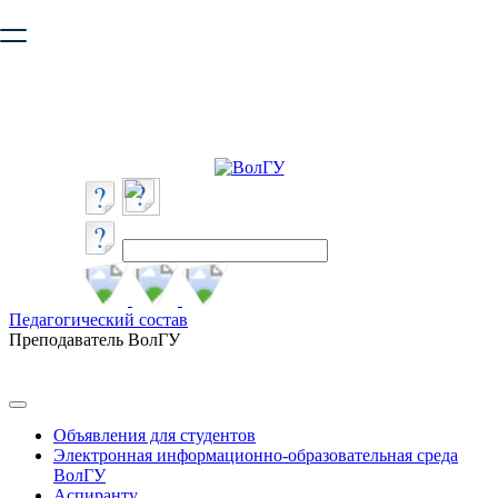
Ваш браузер устарел и не обеспечивает полноценную и
безопасную работу с сайтом. Пожалуйста
обновите браузер
,
чтобы улучшить взаимодействие с сайтом.
Педагогический состав
Преподаватель ВолГУ
Объявления для студентов
Электронная информационно-образовательная среда
ВолГУ
Аспиранту