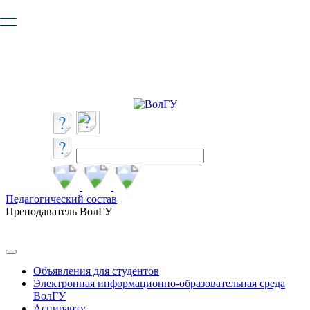
Ваш браузер устарел и не обеспечивает полноценную и
безопасную работу с сайтом. Пожалуйста
обновите браузер
,
чтобы улучшить взаимодействие с сайтом.
Педагогический состав
Преподаватель ВолГУ
Объявления для студентов
Электронная информационно-образовательная среда
ВолГУ
Аспиранту