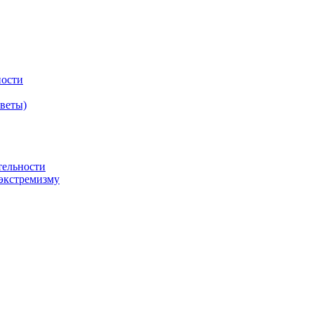
ности
оветы)
тельности
экстремизму