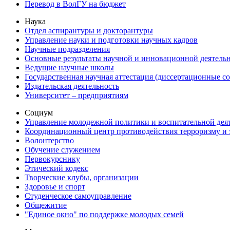
Перевод в ВолГУ на бюджет
Наука
Отдел аспирантуры и докторантуры
Управление науки и подготовки научных кадров
Научные подразделения
Основные результаты научной и инновационной деятель
Ведущие научные школы
Государственная научная аттестация (диссертационные с
Издательская деятельность
Университет – предприятиям
Социум
Управление молодежной политики и воспитательной дея
Координационный центр противодействия терроризму и 
Волонтерство
Обучение служением
Первокурснику
Этический кодекс
Творческие клубы, организации
Здоровье и спорт
Студенческое самоуправление
Общежитие
"Единое окно" по поддержке молодых семей