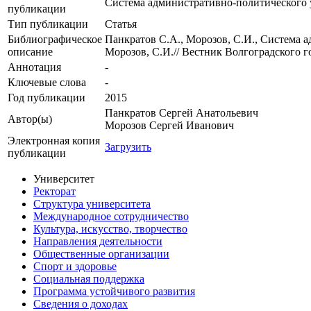
Система административно-политического 
публикации
Тип публикации
Статья
Библиографическое
Панкратов С.А., Морозов, С.И., Система 
описание
Морозов, С.И.// Вестник Волгоградского г
Аннотация
-
Ключевые cлова
-
Год публикации
2015
Панкратов Сергей Анатольевич
Автор(ы)
Морозов Сергей Иванович
Электронная копия
Загрузить
публикации
Университет
Ректорат
Структура университета
Международное сотрудничество
Культура, искусство, творчество
Направления деятельности
Общественные организации
Спорт и здоровье
Социальная поддержка
Программа устойчивого развития
Сведения о доходах