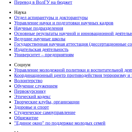
Перевод в ВолГУ на бюджет
Наука
Отдел аспирантуры и докторантуры
Управление науки и подготовки научных кадров
Научные подразделения
Основные результаты научной и инновационной деятель
Ведущие научные школы
Государственная научная аттестация (диссертационные с
Издательская деятельность
Университет – предприятиям
Социум
Управление молодежной политики и воспитательной дея
Координационный центр противодействия терроризму и 
Волонтерство
Обучение служением
Первокурснику
Этический кодекс
Творческие клубы, организации
Здоровье и спорт
Студенческое самоуправление
Общежитие
"Единое окно" по поддержке молодых семей