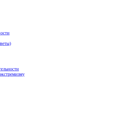
ности
оветы)
тельности
экстремизму