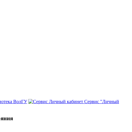
иотека ВолГУ
Сервис "Личный
ояния