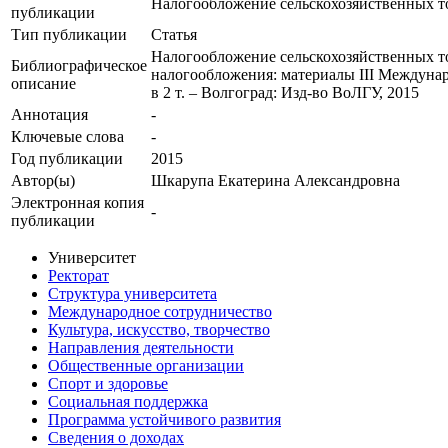
Налогообложение сельскохозяйственных то
публикации
Тип публикации
Статья
Налогообложение сельскохозяйственных то
Библиографическое
налогообложения: материалы III Междунар. н
описание
в 2 т. – Волгоград: Изд-во ВоЛГУ, 2015
Аннотация
-
Ключевые cлова
-
Год публикации
2015
Автор(ы)
Шкарупа Екатерина Александровна
Электронная копия
-
публикации
Университет
Ректорат
Структура университета
Международное сотрудничество
Культура, искусство, творчество
Направления деятельности
Общественные организации
Спорт и здоровье
Социальная поддержка
Программа устойчивого развития
Сведения о доходах