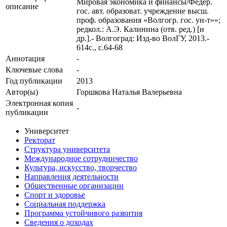
Мировая экономика и финансы/Федер.
описание
гос. авт. образоват. учреждение высш.
проф. образования «Волгогр. гос. ун-т»»;
редкол.: А.Э. Калинина (отв. ред.) [и
др.].- Волгоград: Изд-во ВолГУ, 2013.-
614с., с.64-68
Аннотация
-
Ключевые cлова
-
Год публикации
2013
Автор(ы)
Горшкова Наталья Валерьевна
Электронная копия
-
публикации
Университет
Ректорат
Структура университета
Международное сотрудничество
Культура, искусство, творчество
Направления деятельности
Общественные организации
Спорт и здоровье
Социальная поддержка
Программа устойчивого развития
Сведения о доходах