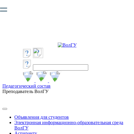
Ваш браузер устарел и не обеспечивает полноценную и
безопасную работу с сайтом. Пожалуйста
обновите браузер
,
чтобы улучшить взаимодействие с сайтом.
Педагогический состав
Преподаватель ВолГУ
Объявления для студентов
Электронная информационно-образовательная среда
ВолГУ
Аспиранту