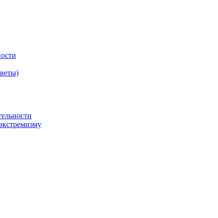
ности
оветы)
тельности
экстремизму