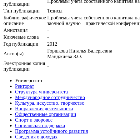
Проблемы учета собственного капитала н
публикации
Тип публикации
Тезисы
Библиографическое
Проблемы учета собственного капитала на
описание
заочной научно – практической конференции
Аннотация
-
Ключевые cлова
-
Год публикации
2012
Горшкова Наталья Валерьевна
Автор(ы)
Манджиева З.О.
Электронная копия
-
публикации
Университет
Ректорат
Структура университета
Международное сотрудничество
Культура, искусство, творчество
Направления деятельности
Общественные организации
Спорт и здоровье
Социальная поддержка
Программа устойчивого развития
Сведения о доходах