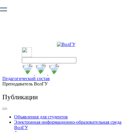
Ваш браузер устарел и не обеспечивает полноценную и
безопасную работу с сайтом. Пожалуйста
обновите браузер
,
чтобы улучшить взаимодействие с сайтом.
Педагогический состав
Преподаватель ВолГУ
Публикации
Объявления для студентов
Электронная информационно-образовательная среда
ВолГУ