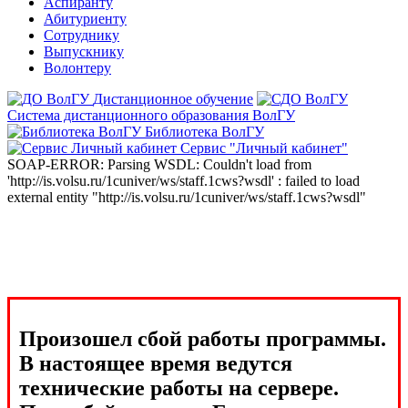
Аспиранту
Абитуриенту
Сотруднику
Выпускнику
Волонтеру
Дистанционное обучение
Система дистанционного образования ВолГУ
Библиотека ВолГУ
Сервис "Личный кабинет"
SOAP-ERROR: Parsing WSDL: Couldn't load from
'http://is.volsu.ru/1cuniver/ws/staff.1cws?wsdl' : failed to load
external entity "http://is.volsu.ru/1cuniver/ws/staff.1cws?wsdl"
Произошел сбой работы программы.
В настоящее время ведутся
технические работы на сервере.