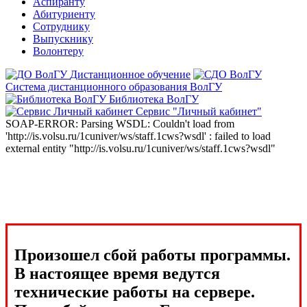
Аспиранту
Абитуриенту
Сотруднику
Выпускнику
Волонтеру
Дистанционное обучение
Система дистанционного образования ВолГУ
Библиотека ВолГУ
Сервис "Личный кабинет"
SOAP-ERROR: Parsing WSDL: Couldn't load from
'http://is.volsu.ru/1cuniver/ws/staff.1cws?wsdl' : failed to load
external entity "http://is.volsu.ru/1cuniver/ws/staff.1cws?wsdl"
Произошел сбой работы программы.
В настоящее время ведутся
технические работы на сервере.