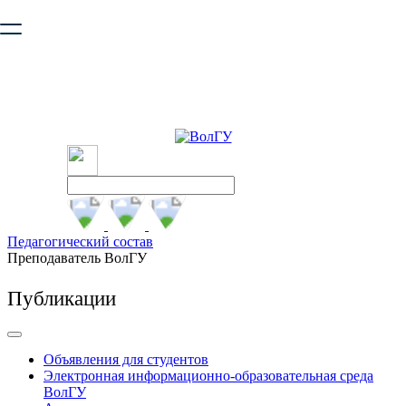
Ваш браузер устарел и не обеспечивает полноценную и
безопасную работу с сайтом. Пожалуйста
обновите браузер
,
чтобы улучшить взаимодействие с сайтом.
Педагогический состав
Преподаватель ВолГУ
Публикации
Объявления для студентов
Электронная информационно-образовательная среда
ВолГУ