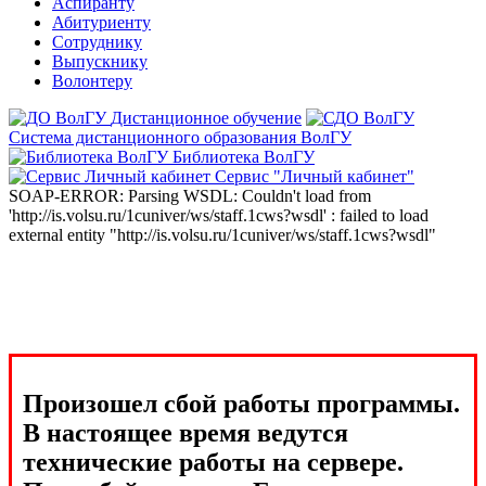
Аспиранту
Абитуриенту
Сотруднику
Выпускнику
Волонтеру
Дистанционное обучение
Система дистанционного образования ВолГУ
Библиотека ВолГУ
Сервис "Личный кабинет"
SOAP-ERROR: Parsing WSDL: Couldn't load from
'http://is.volsu.ru/1cuniver/ws/staff.1cws?wsdl' : failed to load
external entity "http://is.volsu.ru/1cuniver/ws/staff.1cws?wsdl"
Произошел сбой работы программы.
В настоящее время ведутся
технические работы на сервере.