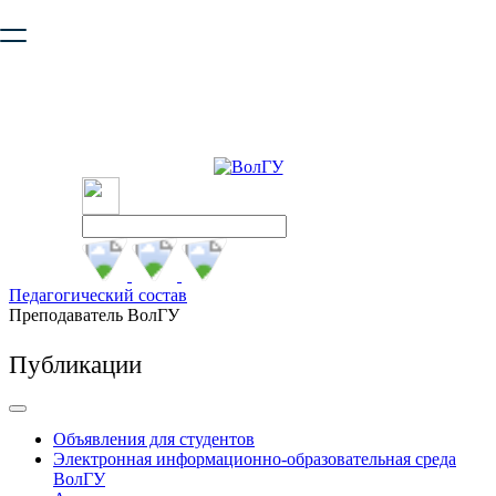
Ваш браузер устарел и не обеспечивает полноценную и
безопасную работу с сайтом. Пожалуйста
обновите браузер
,
чтобы улучшить взаимодействие с сайтом.
Педагогический состав
Преподаватель ВолГУ
Публикации
Объявления для студентов
Электронная информационно-образовательная среда
ВолГУ