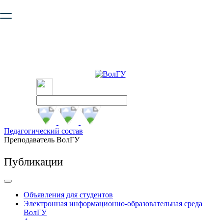
Ваш браузер устарел и не обеспечивает полноценную и
безопасную работу с сайтом. Пожалуйста
обновите браузер
,
чтобы улучшить взаимодействие с сайтом.
Педагогический состав
Преподаватель ВолГУ
Публикации
Объявления для студентов
Электронная информационно-образовательная среда
ВолГУ