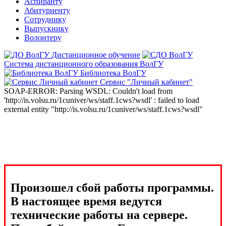
Аспиранту
Абитуриенту
Сотруднику
Выпускнику
Волонтеру
Дистанционное обучение
Система дистанционного образования ВолГУ
Библиотека ВолГУ
Сервис "Личный кабинет"
SOAP-ERROR: Parsing WSDL: Couldn't load from
'http://is.volsu.ru/1cuniver/ws/staff.1cws?wsdl' : failed to load
external entity "http://is.volsu.ru/1cuniver/ws/staff.1cws?wsdl"
Произошел сбой работы программы.
В настоящее время ведутся
технические работы на сервере.