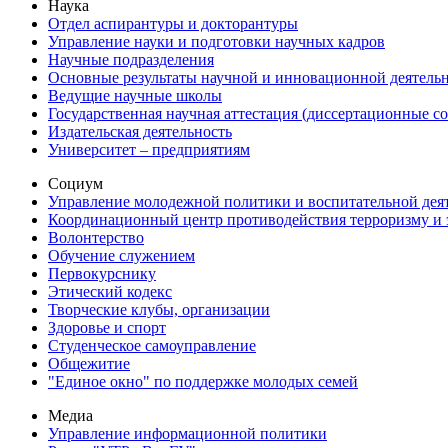
Наука
Отдел аспирантуры и докторантуры
Управление науки и подготовки научных кадров
Научные подразделения
Основные результаты научной и инновационной деятель
Ведущие научные школы
Государственная научная аттестация (диссертационные с
Издательская деятельность
Университет – предприятиям
Социум
Управление молодежной политики и воспитательной дея
Координационный центр противодействия терроризму и 
Волонтерство
Обучение служением
Первокурснику
Этический кодекс
Творческие клубы, организации
Здоровье и спорт
Студенческое самоуправление
Общежитие
"Единое окно" по поддержке молодых семей
Медиа
Управление информационной политики