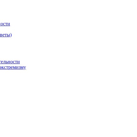
ности
оветы)
тельности
экстремизму