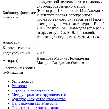
юридической деятельности в правовых
системах современного мира»
(Волгоград, 1-30 июня 2013 // Альманах
Библиографическое
Института права Волгоградского
описание
государственного университета [Текст]:
ежегод. студ. науч.-практ. журн. – Вып.2:
2013 / редкол.: М.Л.Давыдова (от в.ред.)
[и др.]; вступ. Сл. М.Л.Давыдовой. –
Волгоград: Изд-во ВолГУ, 2014. - С 4-7.
Аннотация
-
Ключевые cлова
-
Год публикации
2014
Давыдова Марина Леонидовна
Автор(ы)
Макаров Владислав Олегович
Электронная копия
-
публикации
Университет
Ректорат
Структура университета
Международное сотрудничество
Культура, искусство, творчество
Направления деятельности
Общественные организации