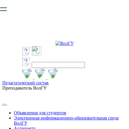
Ваш браузер устарел и не обеспечивает полноценную и
безопасную работу с сайтом. Пожалуйста
обновите браузер
,
чтобы улучшить взаимодействие с сайтом.
Педагогический состав
Преподаватель ВолГУ
Объявления для студентов
Электронная информационно-образовательная среда
ВолГУ
Аспиранту