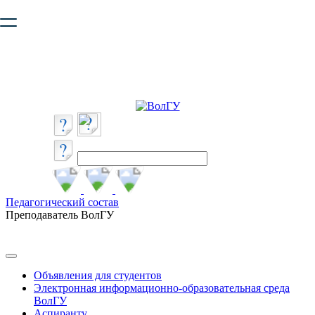
Ваш браузер устарел и не обеспечивает полноценную и
безопасную работу с сайтом. Пожалуйста
обновите браузер
,
чтобы улучшить взаимодействие с сайтом.
Педагогический состав
Преподаватель ВолГУ
Объявления для студентов
Электронная информационно-образовательная среда
ВолГУ
Аспиранту