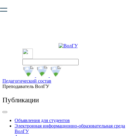
Ваш браузер устарел и не обеспечивает полноценную и
безопасную работу с сайтом. Пожалуйста
обновите браузер
,
чтобы улучшить взаимодействие с сайтом.
Педагогический состав
Преподаватель ВолГУ
Публикации
Объявления для студентов
Электронная информационно-образовательная среда
ВолГУ