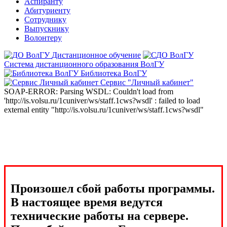
Аспиранту
Абитуриенту
Сотруднику
Выпускнику
Волонтеру
Дистанционное обучение
Система дистанционного образования ВолГУ
Библиотека ВолГУ
Сервис "Личный кабинет"
SOAP-ERROR: Parsing WSDL: Couldn't load from
'http://is.volsu.ru/1cuniver/ws/staff.1cws?wsdl' : failed to load
external entity "http://is.volsu.ru/1cuniver/ws/staff.1cws?wsdl"
Произошел сбой работы программы.
В настоящее время ведутся
технические работы на сервере.